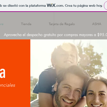
b se diseñó con la plataforma
.com
. Crea tu página web hoy.
re
Tienda
Tarjeta de Regalo
ASHA
Aprovecha el despacho gratuito por compras mayores a $95
a
enciales