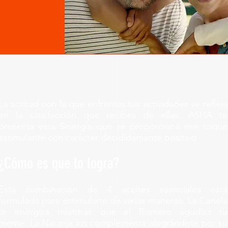
La actitud con la que enfrentas tus actividades se refleja
en la satisfacción que recibes de ellas. ASHA te
presenta esta Sinergia que te proporciona ese toque
estimulante con carácter decididamente positivo.
¿Cómo es que lo logra?
Esta combinacion de 4 aceites esenciales está
formulada para estimularte de varias maneras. La Canela
te energiza mientras que el Romero agudiza tu
mente. La Naranja los complementa alegrándote por su