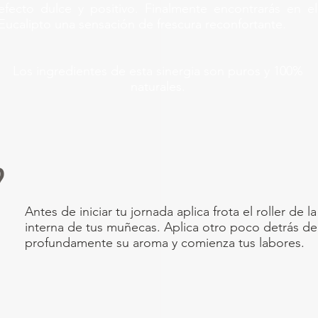
efecto dulce y positivo. Finalmente encontrarás en e
l
Eucalipto una sensación de frescura reconfortante.
Los ingredientes de esta sinergia son puros y 100%
naturales.
?
Antes de iniciar tu jornada aplica frota el roller de l
interna de tus muñecas. Aplica otro poco detrás de 
profundamente su aroma y comienza tus labores.